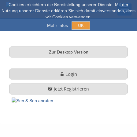
Cookies erleichtern die Bereitstellung unserer Dienste. Mit der
Nutzung unserer Dienste erklären Sie sich damit einverstanden, dass
wir Cookies verwenden.
Mehr Infos
OK
Açık arım ve Satışlar
Zur Desktop Version
Online açık artırma
Login
tüm nesneler
jetzt Registrieren
Hakkımızda
Şirket profili
FAQ
Görev ve Hizmet