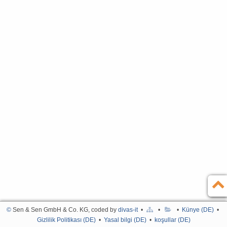
İlişki
Almanca
Künye (DE)
English
Gizlilik Politikası (DE)
Yasal bilgi (DE)
koşullar (DE)
©
Sen & Sen GmbH & Co. KG, coded by
divas-it
•
•
•
Künye (DE)
•
Gizlilik Politikası (DE)
•
Yasal bilgi (DE)
•
koşullar (DE)