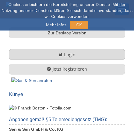
Cookies erleichtern die Bereitstellung unserer Dienste. Mit der
Nutzung unserer Dienste erklären Sie sich damit einverstanden, dass
wir Cookies verwenden.
Mehr Infos
OK
Zur Desktop Version
Açık arım ve Satışlar
Login
Online açık artırma
jetzt Registrieren
tüm nesneler
Künye
Hakkımızda
Şirket profili
FAQ
Angaben gemäß §5 Telemediengesetz (TMG):
Sen & Sen GmbH & Co. KG
Görev ve Hizmet