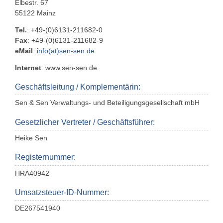
Elbestr. 67
55122 Mainz
İlişki
Almanca
Tel.
: +49-(0)6131-211682-0
Fax
: +49-(0)6131-211682-9
Künye (DE)
eMail
:
info(at)sen-sen.de
English
Internet
: www.sen-sen.de
Gizlilik Politikası (DE)
Geschäftsleitung / Komplementärin:
Yasal bilgi (DE)
Sen & Sen Verwaltungs- und Beteiligungsgesellschaft mbH
koşullar (DE)
Gesetzlicher Vertreter / Geschäftsführer:
Heike Sen
Registernummer:
HRA40942
Umsatzsteuer-ID-Nummer:
DE267541940