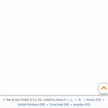
İlişki
Almanca
Künye (DE)
English
Gizlilik Politikası (DE)
Yasal bilgi (DE)
koşullar (DE)
©
Sen & Sen GmbH & Co. KG, coded by
divas-it
•
•
•
Künye (DE)
•
Gizlilik Politikası (DE)
•
Yasal bilgi (DE)
•
koşullar (DE)