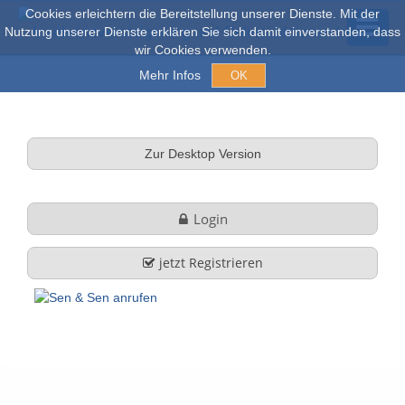
Cookies erleichtern die Bereitstellung unserer Dienste. Mit der
Nutzung unserer Dienste erklären Sie sich damit einverstanden, dass
wir Cookies verwenden.
Mehr Infos
OK
Açık arım ve Satışlar
Zur Desktop Version
Online açık artırma
Login
tüm nesneler
jetzt Registrieren
Hakkımızda
Şirket profili
FAQ
Görev ve Hizmet