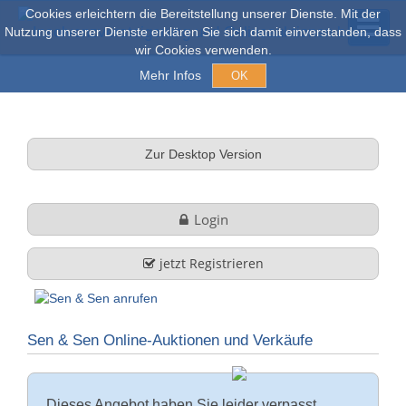
Cookies erleichtern die Bereitstellung unserer Dienste. Mit der
Nutzung unserer Dienste erklären Sie sich damit einverstanden, dass
wir Cookies verwenden.
Mehr Infos
OK
Versteigerungen & Verkauf
Zur Desktop Version
Online Auktionen
Login
Stöbern
jetzt Registrieren
Über uns
Sen & Sen Online-Auktionen und Verkäufe
Firmenprofil
FAQ
Leistungen
Dieses Angebot haben Sie leider verpasst.