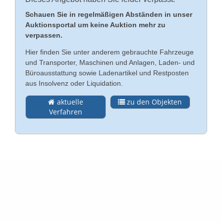
Schauen Sie in regelmäßigen Abständen in unser
Kontakt
Auktionsportal um keine Auktion mehr zu
English
verpassen.
Impressum
Hier finden Sie unter anderem gebrauchte Fahrzeuge
Türkçe
und Transporter, Maschinen und Anlagen, Laden- und
Datenschutz
Büroausstattung sowie Ladenartikel und Restposten
aus Insolvenz oder Liquidation.
Rechtliche Hinweise
aktuelle
zu den Objekten
Verfahren
AGB