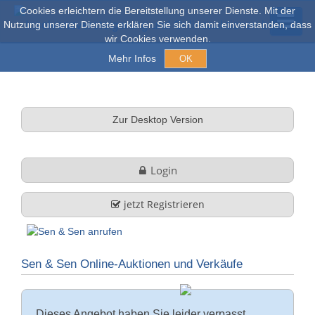
Cookies erleichtern die Bereitstellung unserer Dienste. Mit der
Nutzung unserer Dienste erklären Sie sich damit einverstanden, dass
wir Cookies verwenden.
Mehr Infos
OK
Versteigerungen & Verkauf
Zur Desktop Version
Online Auktionen
Login
Stöbern
jetzt Registrieren
Über uns
Sen & Sen Online-Auktionen und Verkäufe
Firmenprofil
FAQ
Leistungen
Dieses Angebot haben Sie leider verpasst.