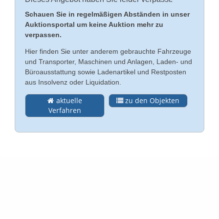
Schauen Sie in regelmäßigen Abständen in unser
Kontakt
Auktionsportal um keine Auktion mehr zu
English
verpassen.
Impressum
Hier finden Sie unter anderem gebrauchte Fahrzeuge
Türkçe
und Transporter, Maschinen und Anlagen, Laden- und
Datenschutz
Büroausstattung sowie Ladenartikel und Restposten
aus Insolvenz oder Liquidation.
Rechtliche Hinweise
aktuelle
zu den Objekten
Verfahren
AGB