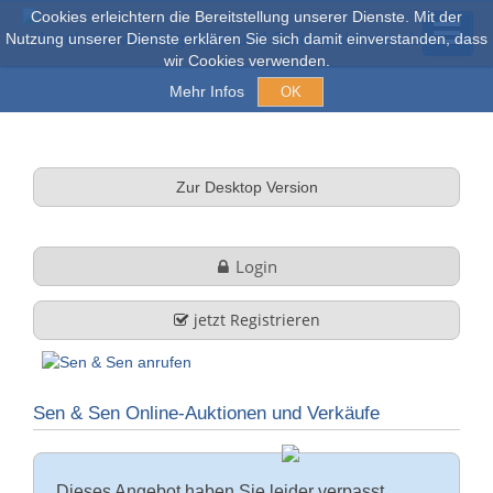
Cookies erleichtern die Bereitstellung unserer Dienste. Mit der
Nutzung unserer Dienste erklären Sie sich damit einverstanden, dass
wir Cookies verwenden.
Mehr Infos
OK
Versteigerungen & Verkauf
Zur Desktop Version
Online Auktionen
Login
Stöbern
jetzt Registrieren
Über uns
Sen & Sen Online-Auktionen und Verkäufe
Firmenprofil
FAQ
Leistungen
Dieses Angebot haben Sie leider verpasst.