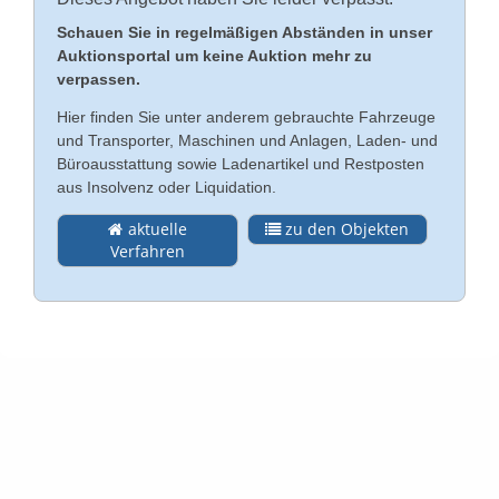
Schauen Sie in regelmäßigen Abständen in unser
Kontakt
Auktionsportal um keine Auktion mehr zu
English
verpassen.
Impressum
Hier finden Sie unter anderem gebrauchte Fahrzeuge
Türkçe
und Transporter, Maschinen und Anlagen, Laden- und
Datenschutz
Büroausstattung sowie Ladenartikel und Restposten
aus Insolvenz oder Liquidation.
Rechtliche Hinweise
aktuelle
zu den Objekten
Verfahren
AGB