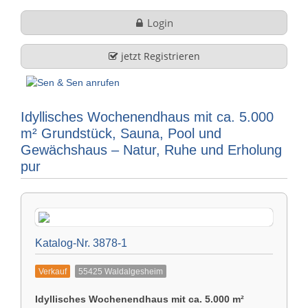
Login
Stöbern
jetzt Registrieren
Über uns
Idyllisches Wochenendhaus mit ca. 5.000
Firmenprofil
FAQ
m² Grundstück, Sauna, Pool und
Gewächshaus – Natur, Ruhe und Erholung
Leistungen
pur
Kontakt
English
Impressum
Türkçe
Katalog-Nr. 3878-1
Datenschutz
Verkauf
55425 Waldalgesheim
Rechtliche Hinweise
Idyllisches Wochenendhaus mit ca. 5.000 m²