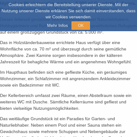
Idyllisches Wochenendhaus mit ca. 5.000 m² Grundstück, Sauna,
Cookies erleichtern die Bereitstellung unserer Dienste. Mit der
Pool und Gewächshaus – Natur, Ruhe und Erholung pur
Nutzung unserer Dienste erklären Sie sich damit einverstanden, dass
wir Cookies verwenden.
Dieses liebevoll gestaltete Wochenendhaus bietet Naturliebhabern,
Mehr Infos
Hobbygärtnern und Ruhesuchenden ein außergewöhnliches Refugium
OK
auf einem großzügigen Grundstück von ca. 5.000 m².
Das in Holzständerbauweise errichtete Haus verfügt über eine
Wohnfläche von ca. 70 m² und überzeugt durch seine gemütliche
Atmosphäre. Zwei Kamine sorgen insbesondere in der kälteren
Jahreszeit für behagliche Wärme und ein angenehmes Wohngefühl.
Im Haupthaus befinden sich eine geflieste Küche, ein geräumiges
Wohnzimmer, ein Schlafzimmer mit angrenzendem Ankleidezimmer
sowie ein Badezimmer mit WC.
Der Kellerbereich umfasst zwei Räume, einen Abstellraum sowie ein
weiteres WC mit Dusche. Sämtliche Kellerräume sind gefliest und
bieten vielseitige Nutzungsmöglichkeiten.
Das weitläufige Grundstück ist ein Paradies für Garten- und
Naturliebhaber. Neben einem Pool und einer Sauna stehen ein
Gewächshaus sowie mehrere Schuppen und Nebengebäude zur