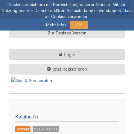
Cookies erleichtern die Bereitstellung unserer Dienste. Mit der
Nutzung unserer Dienste erklären Sie sich damit einverstanden, dass
wir Cookies verwenden.
Mehr Infos
OK
Zur Desktop Version
Versteigerungen & Verkauf
Login
Online Auktionen
jetzt Registrieren
Stöbern
Über uns
Firmenprofil
FAQ
Katalog-Nr. -
Leistungen
Verkauf
55124 Mai9nz