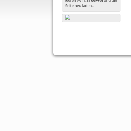
leeren (Win:
STRG+F5
) und die
Seite neu laden..