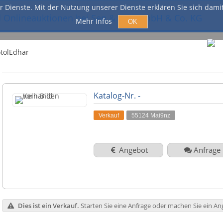
er Dienste. Mit der Nutzung unserer Dienste erklären Sie sich dam
Mehr Infos
OK
Online Auktionen
Stöbern
Über uns
FAQ
Firmenprofil
E
Katalog-Nr. -
Leistungen
T
Verkauf
55124 Mai9nz
Kontakt
Impressum
Angebot
Anfrage
Datenschutz
Rechtliche Hinweise
Dies ist ein Verkauf.
Starten Sie eine Anfrage oder machen Sie ein An