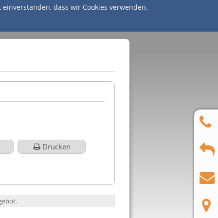
it einverstanden, dass wir Cookies verwenden.
nglish
ürkçe
Drucken
gebot.