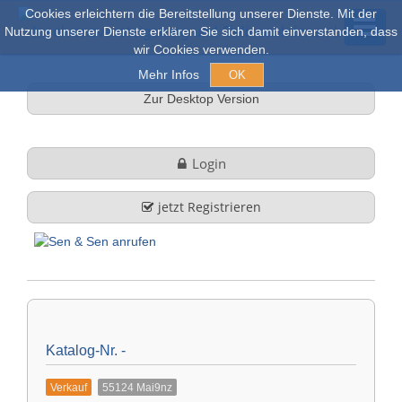
Cookies erleichtern die Bereitstellung unserer Dienste. Mit der
Nutzung unserer Dienste erklären Sie sich damit einverstanden, dass
wir Cookies verwenden.
Mehr Infos
OK
Zur Desktop Version
Versteigerungen & Verkauf
Login
Online Auktionen
jetzt Registrieren
Stöbern
Über uns
Firmenprofil
FAQ
Katalog-Nr. -
Leistungen
Verkauf
55124 Mai9nz