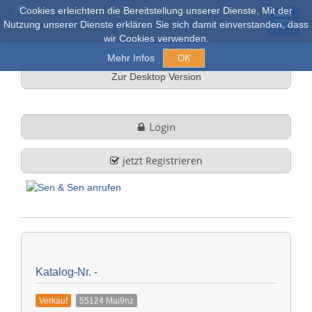
Cookies erleichtern die Bereitstellung unserer Dienste. Mit der
Nutzung unserer Dienste erklären Sie sich damit einverstanden, dass
wir Cookies verwenden.
Mehr Infos
OK
Zur Desktop Version
Versteigerungen & Verkauf
Login
Online Auktionen
jetzt Registrieren
Stöbern
Über uns
Firmenprofil
FAQ
Katalog-Nr. -
Leistungen
Verkauf
55124 Mai9nz