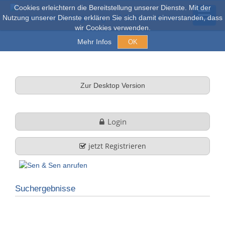
Cookies erleichtern die Bereitstellung unserer Dienste. Mit der
Nutzung unserer Dienste erklären Sie sich damit einverstanden, dass
wir Cookies verwenden.
Mehr Infos
OK
Versteigerungen & Verkauf
Zur Desktop Version
Online Auktionen
Login
Stöbern
jetzt Registrieren
Über uns
Suchergebnisse
Firmenprofil
FAQ
Leistungen