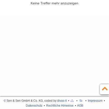
Keine Treffer mehr anzuzeigen
Kontakt
English
Impressum
Türkçe
Datenschutz
Rechtliche Hinweise
AGB
©
Sen & Sen GmbH & Co. KG, coded by
divas-it
•
•
•
Impressum
•
Datenschutz
•
Rechtliche Hinweise
•
AGB