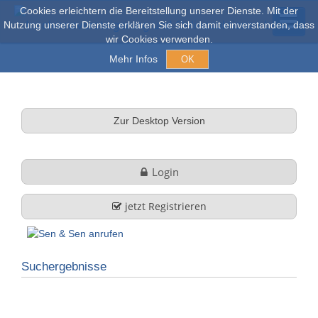
Cookies erleichtern die Bereitstellung unserer Dienste. Mit der
Nutzung unserer Dienste erklären Sie sich damit einverstanden, dass
wir Cookies verwenden.
Mehr Infos
OK
Versteigerungen & Verkauf
Zur Desktop Version
Online Auktionen
Login
Stöbern
jetzt Registrieren
Über uns
Suchergebnisse
Firmenprofil
FAQ
Leistungen