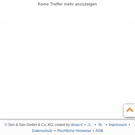
Keine Treffer mehr anzuzeigen
Kontakt
English
Impressum
Türkçe
Datenschutz
Rechtliche Hinweise
AGB
©
Sen & Sen GmbH & Co. KG, coded by
divas-it
•
•
•
Impressum
•
Datenschutz
•
Rechtliche Hinweise
•
AGB