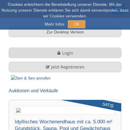
Cookies erleichtern die Bereitstellung unserer Dienste. Mit der
Nutzung unserer Dienste erklären Sie sich damit einverstanden, dass
wir Cookies verwenden.
Mehr Infos
OK
Zur Desktop Version
Açık arım ve Satışlar
Login
Online açık artırma
jetzt Registrieren
tüm nesneler
Auktionen und Verkäufe
Hakkımızda
SATIŞ
Şirket profili
FAQ
Idyllisches Wochenendhaus mit ca. 5.000 m²
Görev ve Hizmet
Grundstück, Sauna, Pool und Gewächshaus