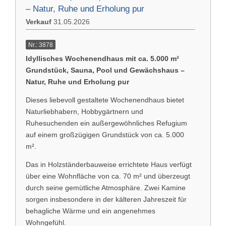
– Natur, Ruhe und Erholung pur
İlişki
Verkauf
31.05.2026
Almanca
Künye (DE)
Nr.: 3878
English
Idyllisches Wochenendhaus mit ca. 5.000 m²
Grundstück, Sauna, Pool und Gewächshaus –
Gizlilik Politikası (DE)
Natur, Ruhe und Erholung pur
Yasal bilgi (DE)
Dieses liebevoll gestaltete Wochenendhaus bietet
Naturliebhabern, Hobbygärtnern und
koşullar (DE)
Ruhesuchenden ein außergewöhnliches Refugium
auf einem großzügigen Grundstück von ca. 5.000
m².
Das in Holzständerbauweise errichtete Haus verfügt
über eine Wohnfläche von ca. 70 m² und überzeugt
durch seine gemütliche Atmosphäre. Zwei Kamine
sorgen insbesondere in der kälteren Jahreszeit für
behagliche Wärme und ein angenehmes
Wohngefühl.