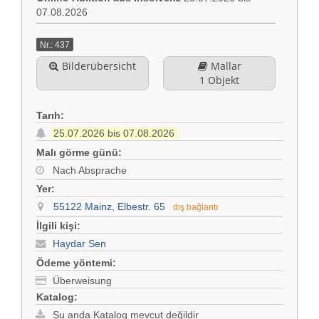
07.08.2026
İlişki
Almanca
Nr.: 437
Künye (DE)
Bilderübersicht
Mallar
English
1 Objekt
Gizlilik Politikası (DE)
Tarıh:
25.07.2026 bis 07.08.2026
Yasal bilgi (DE)
Malı görme günü:
Nach Absprache
koşullar (DE)
Yer:
55122 Mainz, Elbestr. 65
dış bağlantı
İlgili kişi:
Haydar Sen
Ödeme yöntemi:
Überweisung
Katalog:
Şu anda Katalog mevcut değildir