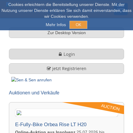
Cookies erleichtern die Bereitstellung unserer Dienste. Mit der
Nutzung unserer Dienste erklären Sie sich damit einverstanden, dass
wir Cookies verwenden.
Mehr Infos
OK
Zur Desktop Version
Açık arım ve Satışlar
Login
Online açık artırma
jetzt Registrieren
tüm nesneler
Auktionen und Verkäufe
Hakkımızda
AUCTION
Şirket profili
FAQ
E-Fully-Bike Orbea Rise LT H20
Görev ve Hizmet
Online-Auktion aus Insolvenz
25.07.2026 bis