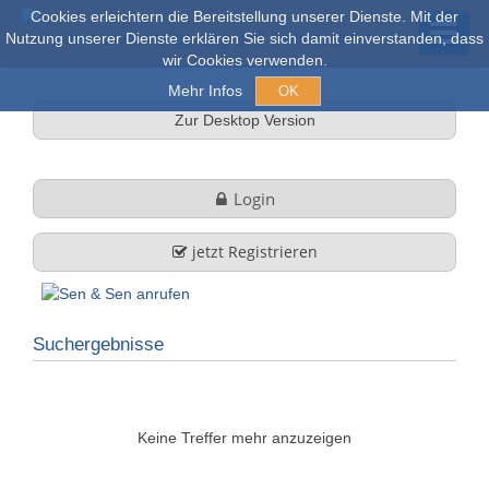
Cookies erleichtern die Bereitstellung unserer Dienste. Mit der
Nutzung unserer Dienste erklären Sie sich damit einverstanden, dass
wir Cookies verwenden.
Mehr Infos
OK
Zur Desktop Version
Versteigerungen & Verkauf
Login
Online Auktionen
jetzt Registrieren
Stöbern
Suchergebnisse
Über uns
Firmenprofil
FAQ
Keine Treffer mehr anzuzeigen
Leistungen