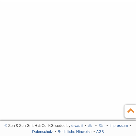
Kontakt
English
Impressum
Türkçe
Datenschutz
Rechtliche Hinweise
AGB
©
Sen & Sen GmbH & Co. KG, coded by
divas-it
•
•
•
Impressum
•
Datenschutz
•
Rechtliche Hinweise
•
AGB